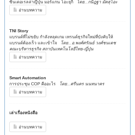
ซินเดอเรลล่าญี่ปุ่น มอร์แกน โอะยุกิ
โดย...กนิฎฐา มัตสุโอะ
อ่านบทความ
TNI Story
แบรนด์ที่ไม่ขยับ กำลังหลุดเกม เทรนด์ธุรกิจใหม่ที่บังคับให้
แบรนด์ต้องเร็ว และเข้าใจ
โดย...อ.พงศ์ศรัณย์ วงศ์ชนเดช
คณะบริหารธุรกิจ สถาบันเทคโนโลยีไทย-ญี่ปุ่น
อ่านบทความ
Smart Automation
การประชุม COP คืออะไร
โดย...ศรีนคร นนทนาคร
อ่านบทความ
เล่าเรื่องหนังสือ
อ่านบทความ