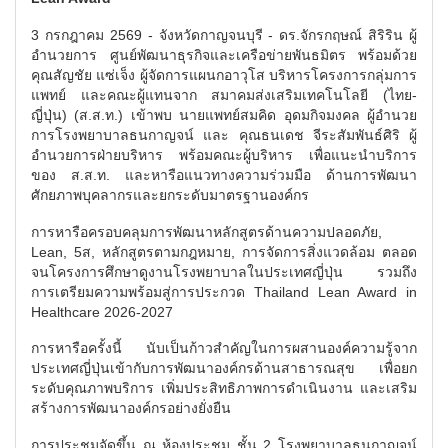
3 กรกฎาคม 2569 - จังหวัดกาญจนบุรี - ดร.จักรกฤษณ์ สิริริน ผู้
อำนวยการ ศูนย์พัฒนาธุรกิจและเครือข่ายพันธมิตร พร้อมด้วย
คุณสัญชัย แซ่เจ็ง ผู้จัดการแผนกอาวุโส บริหารโครงการกลุ่มการ
แพทย์ และคณะผู้แทนจาก สมาคมส่งเสริมเทคโนโลยี (ไทย-
ญี่ปุ่น) (ส.ส.ท.) เข้าพบ นายแพทย์สมคิด อุดมกิจมงคล ผู้อำนวย
การโรงพยาบาลธนกาญจน์ และ คุณธนเดช จีระสัมพันธ์ศิริ ผู้
อำนวยการฝ่ายบริหาร พร้อมคณะผู้บริหาร เพื่อแนะนำบริการ
ของ ส.ส.ท. และหารือแนวทางความร่วมมือ ด้านการพัฒนา
ศักยภาพบุคลากรและยกระดับมาตรฐานองค์กร
การหารือครอบคลุมการพัฒนาหลักสูตรด้านความปลอดภัย,
Lean, 5ส, หลักสูตรตามกฎหมาย, การจัดการสิ่งแวดล้อม ตลอด
จนโครงการศึกษาดูงานโรงพยาบาลในประเทศญี่ปุ่น รวมถึง
การเตรียมความพร้อมสู่การประกวด Thailand Lean Award in
Healthcare 2026-2027
การหารือครั้งนี้ นับเป็นก้าวสำคัญในการผสานองค์ความรู้จาก
ประเทศญี่ปุ่นเข้ากับการพัฒนาองค์กรด้านสาธารณสุข เพื่อยก
ระดับคุณภาพบริการ เพิ่มประสิทธิภาพการดำเนินงาน และเสริม
สร้างการพัฒนาองค์กรอย่างยั่งยืน
การประชุมจัดขึ้น ณ ห้องประชุม ชั้น 2 โรงพยาบาลธนกาญจน์