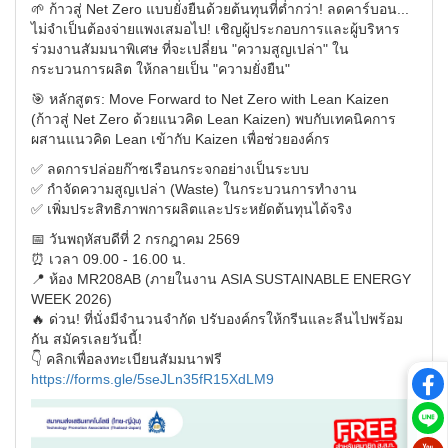
🌱 ก้าวสู่ Net Zero แบบยั่งยืนด้วยต้นทุนที่ต่ำกว่า! ลดคาร์บอน...
ไม่จำเป็นต้องจ่ายแพงเสมอไป! เชิญผู้ประกอบการและผู้บริหาร
ร่วมงานสัมมนาพิเศษ ที่จะเปลี่ยน "ความสูญเปล่า" ใน
กระบวนการผลิต ให้กลายเป็น "ความยั่งยืน"
🎯 หลักสูตร: Move Forward to Net Zero with Lean Kaizen
(ก้าวสู่ Net Zero ด้วยแนวคิด Lean Kaizen) พบกับเทคนิคการ
ผสานแนวคิด Lean เข้ากับ Kaizen เพื่อช่วยองค์กร
✅ ลดการปล่อยก๊าซเรือนกระจกอย่างเป็นระบบ
✅ กำจัดความสูญเปล่า (Waste) ในกระบวนการทำงาน
✅ เพิ่มประสิทธิภาพการผลิตและประหยัดต้นทุนได้จริง
📅 วันพฤหัสบดีที่ 2 กรกฎาคม 2569
⏰ เวลา 09.00 - 16.00 น.
📍 ห้อง MR208AB (ภายในงาน ASIA SUSTAINABLE ENERGY
WEEK 2026)
🔥 ด่วน! ที่นั่งมีจำนวนจำกัด ปรับองค์กรให้กรีนและลีนไปพร้อม
กัน สมัครเลยวันนี้!
👇 คลิกเพื่อลงทะเบียนสัมมนาฟรี
https://forms.gle/5seJLn35fR15XdLM9