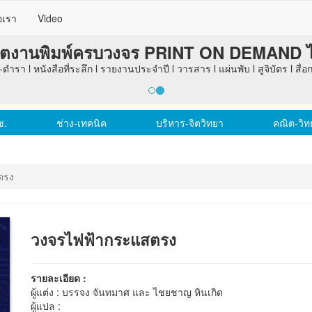
อเรา
Video
ลิตงานพิมพ์ครบวงจร PRINT ON DEMAND ไม่
-ตำรา l หนังสือที่ระลึก l รายงานประจำปี l วารสาร l แผ่นพับ l สูจิบัตร l สื
ช.
ช่าง-เทคนิค
บริหาร-จิตวิทยา
คณิต-วิทย
ตรง
วงจรไฟฟ้ากระแสตรง
รายละเอียด :
ผู้แต่ง : บรรจง จันทมาศ และ ไชยชาญ หินเกิด
ผู้แปล :