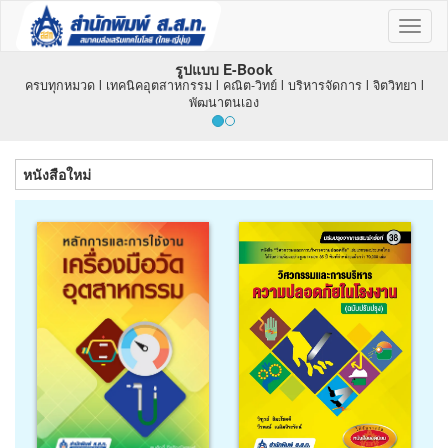
Toggl
naviga
รูปแบบ E-Book
ครบทุกหมวด l เทคนิคอุตสาหกรรม l คณิต-วิทย์ l บริหารจัดการ l จิตวิทยา l
พัฒนาตนเอง
หนังสือใหม่