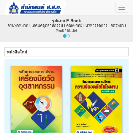
Toggl
naviga
รูปแบบ E-Book
รับจ้างผลิตงานพิมพ
คอุตสาหกรรม l คณิต-วิทย์ l บริหารจัดการ l จิตวิทยา l
หนังสือ-ตำรา l หนังสือที่ร
พัฒนาตนเอง
หนังสือใหม่