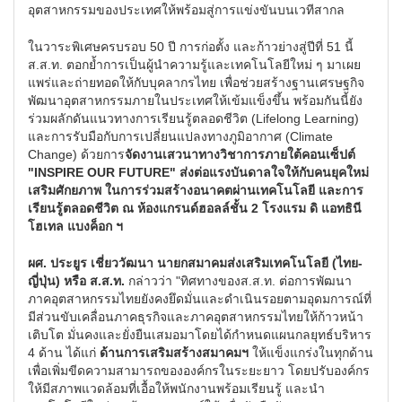
อุตสาหกรรมของประเทศให้พร้อมสู่การแข่งขันบนเวทีสากล
ในวาระพิเศษครบรอบ 50 ปี การก่อตั้ง และก้าวย่างสู่ปีที่ 51 นี้
ส.ส.ท. ตอกย้ำการเป็นผู้นำความรู้และเทคโนโลยีใหม่ ๆ มาเผย
แพร่และถ่ายทอดให้กับบุคลากรไทย เพื่อช่วยสร้างฐานเศรษฐกิจ
พัฒนาอุตสาหกรรมภายในประเทศให้เข้มแข็งขึ้น พร้อมกันนี้ยัง
ร่วมผลักดันแนวทางการเรียนรู้ตลอดชีวิต (Lifelong Learning)
และการรับมือกับการเปลี่ยนแปลงทางภูมิอากาศ (Climate
Change) ด้วยการ
จัดงานเสวนาทางวิชาการภายใต้คอนเซ็ปต์
"
INSPIRE OUR FUTURE" ส่งต่อแรงบันดาลใจให้กับคนยุคใหม่
เสริมศักยภาพ ในการร่วมสร้างอนาคตผ่านเทคโนโลยี และการ
เรียนรู้ตลอดชีวิต ณ ห้องแกรนด์ฮอลล์ชั้น 2 โรงแรม ดิ แอทธินี
โฮเทล แบงค็อก ฯ
ผศ. ประยูร เชี่ยววัฒนา นายกสมาคมส่งเสริมเทคโนโลยี (ไทย-
ญี่ปุ่น) หรือ ส.ส.ท.
กล่าวว่า "ทิศทางของส.ส.ท. ต่อการพัฒนา
ภาคอุตสาหกรรมไทยยังคงยึดมั่นและดำเนินรอยตามอุดมการณ์ที่
มีส่วนขับเคลื่อนภาคธุรกิจและภาคอุตสาหกรรมไทยให้ก้าวหน้า
เติบโต มั่นคงและยั่งยืนเสมอมาโดยได้กำหนดแผนกลยุทธ์บริหาร
4 ด้าน ได้แก่
ด้านการเสริมสร้างสมาคมฯ
ให้แข็งแกร่งในทุกด้าน
เพื่อเพิ่มขีดความสามารถขององค์กรในระยะยาว โดยปรับองค์กร
ให้มีสภาพแวดล้อมที่เอื้อให้พนักงานพร้อมเรียนรู้ และนำ