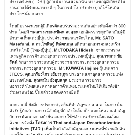
ประเทศไทย (TDRI) ผู้ดำเนินงานเสวนานั้น ทางแขกผู้มีเกียรติใน
งานต่างได้รับแนวทางดี ๆ ในการนำไปปรับประยุกต์ใช้ให้เกิด
ประโยชน์มากมาย
โดยมีบรรดาแขกผู้มีเกียรติตอบรับร่วมงานกันอย่างคับคั่งกว่า 300
ท่าน โดยมี
ฯพณฯ นายนะชิดะ คะสุยะ
เอกอัครราชทูตวิสามัญผู้มี
อำนาจเต็มแห่งญี่ปุ่น ประจำราชอาณาจักรไทย,
Mr. SATO
Masafumi
,
ศ.ดร.ไพศิษฐ์ พิพัฒนกุล
อดีตนายกสมาคมส่งเสริม
เทคโนโลยี (ไทย-ญี่ปุ่น)
,
Mr.TODAKA Hideshi
จากกระทรวง
เศรษฐกิจ การค้าและอุตสาหกรรมประเทศญี่ปุ่น,
คุณภาสกร ชัย
รัตน์
รักษาราชการแทนผู้ตรวจราชการกระทรวงอุตสาหกรรม
จากกระทรวงอุตสาหกรรม,
Mr. KUWATA Hajime
ผู้แทนจาก
JTECS,
คุณเกรียงไกร เธียรนุกุล
ประธานสภาอุตสาหกรรมแห่ง
ประเทศไทย,
คุณสนั่น อังอุบลกุล
ประธานกรรมการ
หอการค้าไทยและสภาหอการค้าแห่งประเทศไทยให้เกียรติเข้า
ร่วมงานพร้อมขึ้นกล่าวแสดงความยินดี
นอกจากนี้ ยังมีการประกาศจุดยืนที่สำคัญของ ส.ส.ท. ในการตื่น
ตัวรับรู้กับสถานการณ์สำคัญที่กำลังใกล้มาถึง และให้ความสำคัญ
กับการพัฒนาอย่างยั่งยืน ลดการใช้พลังงาน รักษาสิ่งแวดล้อม
ด้วยการจัดตั้ง
โครงการ Thailand-Japan Decarbonization
Initiatives (TJDI)
เพื่อเป็นกำลังสำคัญของประเทศที่ช่วยผลักดัน
และให้การส่งเสริมองค์ความรู้ พัฒนาบุคลากร และองค์กรต่าง ๆ