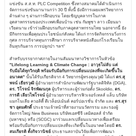
แข่งขัน ส.ส.ท. PLC Competition ซึ่งทางสมาคมได้ดำเนินการ
จัดการแข่งขันมานานกว่า 30 ปี ทั้งนี้ ยังมีการเผยแพร่วิทยาการ
ด้านต่าง ๆ ผ่านการฝึกอบรม โดยเชิญบุคลากรในภาค
อุตสาหกรรมของประเทศเพื่อนบ้าน เช่น กัมพูชา ลาว เมียนมา
เวียดนาม เข้าร่วมฝึกอบรมกับภาคอุตสาหกรรมไทย นอกจากนี้ ยัง
มีกิจกรรมเพื่อคุณประโยชน์แก่สังคม ได้แก่ การจัดกิจกรรมวิ่งการ
กุศล การบริจาคทุนการศึกษา การบริจาคหนังสือแก่โรงเรียนใน
ถิ่นทุรกันดาร การปลูกป่า ฯลฯ"
สำหรับบรรยากาศภายในงานสัมมนาทางวิชาการในหัวข้อ
"
Lifelong Learning & Climate Change : อาวุธไม่ลับ แต่
รับมือได้ทุกวิกฤติ พร้อมรับมือกับการเปลี่ยนแปลงที่จะเกิดขึ้นใน
อนาคต"
นั้นได้รับเกียรติจาก 4 วิทยากรผู้ทรงคุณวุฒิ ได้แก่
ดร.สุ
พจน์ เธียรวุฒิ
ผู้อำนวยการสำนักงานพัฒนารัฐบาลดิจิทัล (DGA),
ดร. วิโรจน์ จิรพัฒนกุล
ผู้บริหารและผู้ร่วมก่อตั้ง Skooldio,
ดร.
การดี เลียวไพโรจน์
ผู้อำนวยการบริหารฟิวเจอร์เทลส์ แล็บ บริษัท
แมกโนเลีย ควอลิตี้ ดีเวล็อปเม้นต์ คอร์ปอเรชั่น จำกัด และ
ดร.สุร
ชา อุดมศักดิ์
ประธานเจ้าหน้าที่สายงานนวัตกรรม และรองผู้
จัดการใหญ่ New Business บริษัทเอสซีจี เคมิคอลส์ จำกัด
(มหาชน) หรือ (SCGC) มาร่วมแลกเปลี่ยนแนวทางเพื่อเตรียม
พร้อมรับมือกับการเปลี่ยนแปลงที่จะเกิดขึ้นในอนาคตโดยมี
ดร.
สมเกียรติ ตั้งกิจวานิชย์
ประธานสถาบันวิจัยเพื่อการพัฒนา