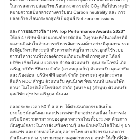
ในการลดการปล่อยก๊าซเรือนกระจกรวมทั้ง CO
เพื่อให้บรรลุเป้า
2
หมายความเป็นกลางทางคาร์บอน Carbon neutrality และ การ
ปล่อยก๊าชเรือนกระจกสุทธิเป็นศูนย์ Net zero emissions
และการ
มอบรางวัล "
TPA Top Performance Awards 2023"
ให้แก่ 4 บริษัท ซึ่งผ่านเกณฑ์การตัดสิน ในฐานะที่เป็นองค์กรที่มี
ผลงานดีเด่นในด้านการบริหารจัดการองค์กรอย่างมีคุณภาพ รวม
ถึงมีผู้บริหารที่ตระหนักถึงความสำคัญในการประยุกต์ใช้ระบบ
การบริหารงานทั่วทั้งองค์กรจนเกิดประสิทธิภาพสูงสุด ได้แก่
บริษัท เชียงใหม่ เบเวอเรช จำกัด ตัวแทนรับ คุณประโภชน์ เกิด
เจริญ, บริษัท ซีพีแรม จำกัด (ลาดหลุมแก้ว) ตัวแทนรับ คุณสาธิต
แสงเรืองอ่อน, บริษัท ซีพี ออลล์ จำกัด (มหาชน) ศูนย์กระจาย
สินค้า RDC ลำพูน ตัวแทนรับ คุณนิเวศ พิชยานนท์ และบริษัท
ฮานา ไมโครอิเล็คโทรนิคส จำกัด (มหาชน) (ลำพูน) ตัวแทนรับ
คุณวิชัย สุขประเสริฐกุล นั่นเอง
ตลอดระยะเวลา 50 ปี ส.ส.ท. ได้ดำเนินกิจกรรมอันเป็น
ประโยชน์ต่อสังคม และประเทศชาติมาอย่างต่อเนื่อง ในการส่ง
เสริมขีดความสามารถของอุตสาหกรรมไทยทั้งประเทศ ด้วยการ
เป็นศูนย์กลางในการส่งเสริมความรู้ และนำเทคโนโลยีใหม่ ๆ มา
เผยแพร่ และถ่ายทอดให้แก่บุคลากรไทย ผ่านกิจกรรม และการ
ดำเนินงานต่าง ๆ มากมายสู่ภาคอุตสาหกรรม จนทำให้เป็นที่รู้จัก