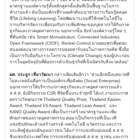
มาตรฐานองค์ความรู้ทั้งหลักสูตรดั้งเดิมที่เป็นพื้นฐานในการ
ทำงานแล้ว ยังเป็นองค์กรที่ร่วมผลักดันแนวทางการเรียนรู้ตลอด
ชีวิต (Lifelong Learning) โดยพัฒนาระบบที่ใช้เทคโนโลยีใน
การบริหารจัดการเพื่อรองรับการเพิ่มทักษะของบุคลากรให้กับภาค
ธุรกิจและภาคอุตสาหกรรม นอกจากนั้น ยังนำองค์ความรู้ใหม่ ๆ
ที่ทันสมัย เช่น Smart Monodzukuri, Connected Industries
Open Framework (CIOF), Renkei Control มาเผยแพร่เพื่อตอบ
สนองต่อแนวทางการลดการปล่อยคาร์บอนในภาคการผลิต ซึ่งถือ
เป็นการรับมือกับภาวะโลกรวน (Climate Change) ของผู้ประกอบ
การในยุคปัจจุบันที่ต้องการดำเนินธุรกิจที่เป็นมิตรกับสิ่งแวดล้อม"
ผศ. ประยูร เชี่ยววัฒนา
กล่าวเพิ่มเติมอีกว่า "ส่วนอีกหนึ่งบทบาทที่
ไม่ละเลยนั่นคือการเป็นองค์กรเพื่อสังคม (Social Enterprise)
นอกจากการให้บริการแก่ภาคธุรกิจและภาคอุตสาหกรรมแล้ว
ส.ส.ท. ยังมีกิจกรรม CSR ที่จัดขึ้นประจำทุกปี ได้แก่ งานประกาศ
ผลรางวัลคุณภาพ Thailand Quality Prize, Thailand Kaizen
Award, Thailand 5S Award, Thailand Lean Award, และ
KANO Quality Award เพื่อเป็นการสร้างมาตรฐานและเพิ่ม
ศักยภาพของภาคอุตสาหกรรม ต่อมาเป็นกิจกรรมที่เป็นเวที
แข่งขันทักษะด้านสร้างสรรค์ เทคโนโลยี นวัตกรรม และการ
ประดิษฐ์หุ่นยนต์ของเยาวชน ได้แก่ การแข่งขันหุ่นยนต์ ส.ส.ท.
ชิงแชมป์ประเทศไทย การแข่งขันหุ่นยนต์ ส.ส.ท. ยุวชน และการ