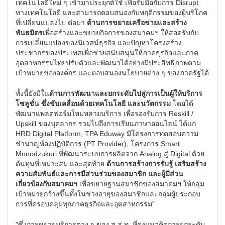
เทคโนโลยีใหม่ ๆ เข้ามาประยุกต์ใช้ เพื่อรับมือกับการ Disrupt
ทางเทคโนโลยี และสามารถตอบสนองกับพฤติกรรมของผู้บริโภค
ที่เปลี่ยนแปลงไป ต่อมา
ด้านการขยายเครือข่ายและสร้าง
พันธมิตร
เพื่อสร้างและขยายกิจการของสมาคมฯ ให้สอดรับกับ
การเปลี่ยนแปลงของนิเวศน์ธุรกิจ และปัญหาโครงสร้าง
ประชากรของประเทศเพื่อช่วยสนับสนุนให้ภาคธุรกิจและภาค
อุตสาหกรรมไทยปรับตัวและพัฒนาได้อย่างมีประสิทธิภาพตาม
เป้าหมายขององค์กร และตอบสนองนโยบายต่าง ๆ ของภาครัฐได้
ทั้งนี้ยังมีใน
ด้านการพัฒนาและยกระดับไปสู่การเป็นผู้ให้บริการ
โซลูชั่น ซึ่งขับเคลื่อนด้วยเทคโนโลยี และนวัตกรรม
โดยได้
พัฒนาแพลตฟอร์มใหม่หลายบริการ เพื่อรองรับการ Reskill /
Upskill ของบุคลากร รวมไปถึงการเรียนภาษาออนไลน์ ได้แก่
HRD Digital Platform, TPA Eduway มีโครงการทดสอบความ
ชำนาญห้องปฏิบัติการ (PT Provider), โครงการ Smart
Monodzukuri ที่พัฒนาระบบการผลิตจาก Analog สู่ Digital ด้วย
ต้นทุนที่เหมาะสม และสุดท้าย
ด้านการสร้างการรับรู้ เสริมสร้าง
ความสัมพันธ์และการมีส่วนร่วมของสมาชิก และผู้มีส่วน
เกี่ยวข้องกับสมาคมฯ
เพื่อขยายฐานสมาชิกของสมาคมฯ ให้กลุ่ม
เป้าหมายกว้างขึ้นทั้งในช่วงอายุของสมาชิกและกลุ่มผู้ประกอบ
การที่ครอบคลุมทุกภาคธุรกิจและอุตสาหกรรม"
"ซึ่งการขยายบริการต่าง ๆ ของ ส.ส.ท. ที่คงแนวคิดการยกระดับ